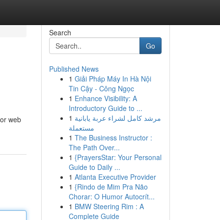
Search
Go
Published News
1
Giải Pháp Máy In Hà Nội
Tin Cậy - Công Ngọc
1
Enhance Visibility: A
Introductory Guide to ...
1
مرشد كامل لشراء عربة يابانية
for web
مستعملة
1
The Business Instructor :
The Path Over...
1
{PrayersStar: Your Personal
Guide to Daily ...
1
Atlanta Executive Provider
1
{Rindo de Mim Pra Não
Chorar: O Humor Autocrít...
1
BMW Steering Rim : A
Complete Guide