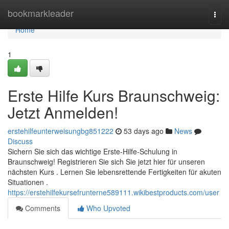
Home
bookmarkleader
Togg
navi
Home
1
Erste Hilfe Kurs Braunschweig:
Jetzt Anmelden!
erstehilfeunterweisungbg851222
53 days ago
News
Discuss
Sichern Sie sich das wichtige Erste-Hilfe-Schulung in
Braunschweig! Registrieren Sie sich Sie jetzt hier für unseren
nächsten Kurs . Lernen Sie lebensrettende Fertigkeiten für akuten
Situationen .
https://erstehilfekursefrunterne589111.wikibestproducts.com/user
Comments
Who Upvoted