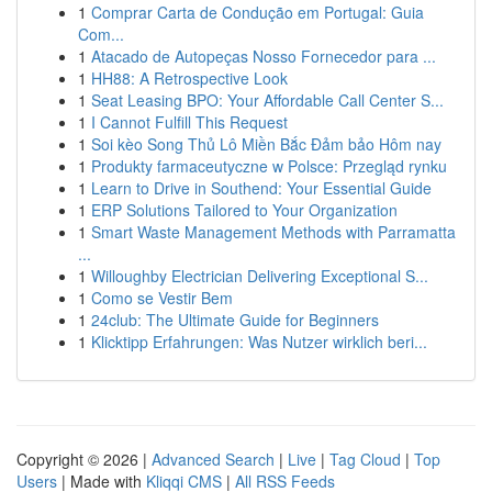
1
Comprar Carta de Condução em Portugal: Guia
Com...
1
Atacado de Autopeças Nosso Fornecedor para ...
1
HH88: A Retrospective Look
1
Seat Leasing BPO: Your Affordable Call Center S...
1
I Cannot Fulfill This Request
1
Soi kèo Song Thủ Lô Miền Bắc Đảm bảo Hôm nay
1
Produkty farmaceutyczne w Polsce: Przegląd rynku
1
Learn to Drive in Southend: Your Essential Guide
1
ERP Solutions Tailored to Your Organization
1
Smart Waste Management Methods with Parramatta
...
1
Willoughby Electrician Delivering Exceptional S...
1
Como se Vestir Bem
1
24club: The Ultimate Guide for Beginners
1
Klicktipp Erfahrungen: Was Nutzer wirklich beri...
Copyright © 2026 |
Advanced Search
|
Live
|
Tag Cloud
|
Top
Users
| Made with
Kliqqi CMS
|
All RSS Feeds