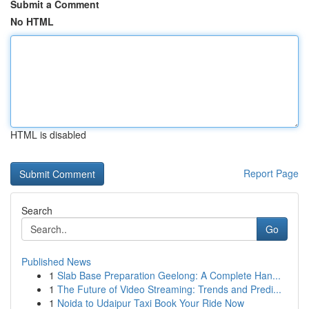
Submit a Comment
No HTML
HTML is disabled
Report Page
Search
Go
Published News
1
Slab Base Preparation Geelong: A Complete Han...
1
The Future of Video Streaming: Trends and Predi...
1
Noida to Udaipur Taxi Book Your Ride Now