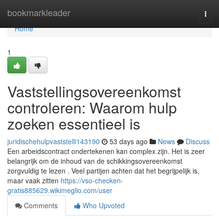
Home
bookmarkleader
Togg
navi
Home
1
Vaststellingsovereenkomst
controleren: Waarom hulp
zoeken essentieel is
juridischehulpvaststelli143190
53 days ago
News
Discuss
Een arbeidscontract ondertekenen kan complex zijn. Het is zeer
belangrijk om de inhoud van de schikkingsovereenkomst
zorgvuldig te lezen . Veel partijen achten dat het begrijpelijk is,
maar vaak zitten
https://vso-checken-
gratis885629.wikimeglio.com/user
Comments
Who Upvoted