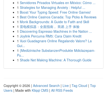
1
Servidores Privados Virtuales en México: Cómo ...
1
Strategies for Managing Anxiety : Helpful ...
1
Boost Your Typing Speed: Free Online Games!
1
Best Online Casinos Canada: Top Picks & Reviews
1
Monk Backgrounds: A Guide to Faith and Skill
1
雷电模拟器：全面指南， 简易 上手 体验
1
Discovering Espresso Machines in the Nation ...
1
Joylink Percuma RM5: Cara Claim Kredit
1
Vuoi Guadagnare Online Regalando Valore? La
Gui...
1
{Medizinische SubstanzenProdukte Mdiclazepam-
Pu...
1
Shade Net Making Machine: A Thorough Guide
Copyright © 2026 |
Advanced Search
|
Live
|
Tag Cloud
|
Top
Users
| Made with
Kliqqi CMS
|
All RSS Feeds