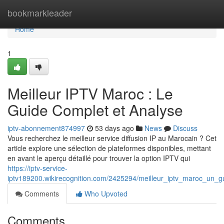
Home
bookmarkleader
Home
1
Meilleur IPTV Maroc : Le
Guide Complet et Analyse
iptv-abonnement874997
53 days ago
News
Discuss
Vous recherchez le meilleur service diffusion IP au Marocain ? Cet
article explore une sélection de plateformes disponibles, mettant
en avant le aperçu détaillé pour trouver la option IPTV qui
https://iptv-service-
iptv189200.wikirecognition.com/2425294/meilleur_iptv_maroc_un_g
Comments
Who Upvoted
Comments