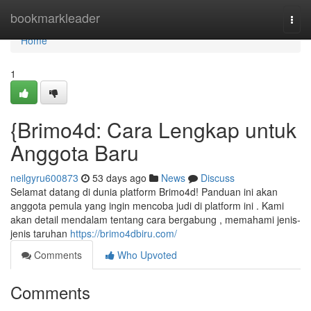
Home
bookmarkleader
Togg
navi
Home
1
{Brimo4d: Cara Lengkap untuk
Anggota Baru
neilgyru600873
53 days ago
News
Discuss
Selamat datang di dunia platform Brimo4d! Panduan ini akan
anggota pemula yang ingin mencoba judi di platform ini . Kami
akan detail mendalam tentang cara bergabung , memahami jenis-
jenis taruhan
https://brimo4dbiru.com/
Comments
Who Upvoted
Comments