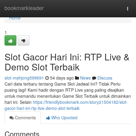
Home
bookmarkleader
Togg
navi
Home
1
Slot Gacor Hari Ini: RTP Live &
Demo Slot Terbaik
slot-mahjong599691
54 days ago
News
Discuss
Cari data terbaru tentang Game Slot Jadwal Ini? Tidak Perlu
pusing lagi! Kami hadir dengan RTP Live yang paling disajikan
untuk memandu menentukan Game Slot Terbaik untuk dimainkan
hari ini. Selain
https://friendlybookmark.com/story21504182/slot-
gacor-hari-ini-rtp-live-demo-slot-terbaik
Comments
Who Upvoted
Comments