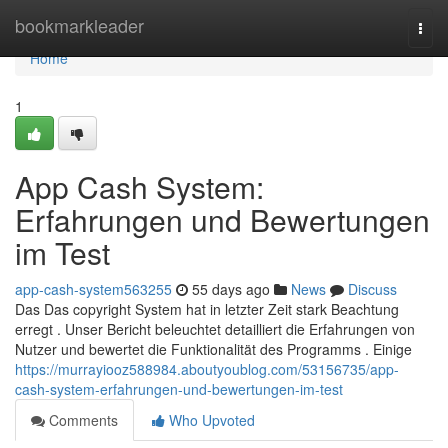
Home
bookmarkleader
Togg
navi
Home
1
App Cash System:
Erfahrungen und Bewertungen
im Test
app-cash-system563255
55 days ago
News
Discuss
Das Das copyright System hat in letzter Zeit stark Beachtung
erregt . Unser Bericht beleuchtet detailliert die Erfahrungen von
Nutzer und bewertet die Funktionalität des Programms . Einige
https://murrayiooz588984.aboutyoublog.com/53156735/app-
cash-system-erfahrungen-und-bewertungen-im-test
Comments
Who Upvoted