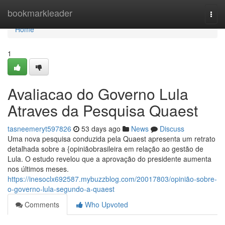
Home
bookmarkleader
Togg
navi
Home
1
Avaliacao do Governo Lula
Atraves da Pesquisa Quaest
tasneemeryt597826
53 days ago
News
Discuss
Uma nova pesquisa conduzida pela Quaest apresenta um retrato
detalhada sobre a {opiniãobrasileira em relação ao gestão de
Lula. O estudo revelou que a aprovação do presidente aumenta
nos últimos meses.
https://inesoclx692587.mybuzzblog.com/20017803/opinião-sobre-
o-governo-lula-segundo-a-quaest
Comments
Who Upvoted