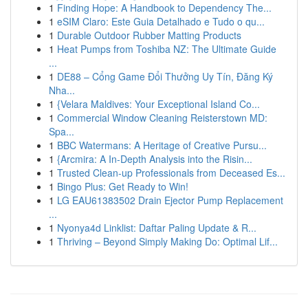
1
Finding Hope: A Handbook to Dependency The...
1
eSIM Claro: Este Guia Detalhado e Tudo o qu...
1
Durable Outdoor Rubber Matting Products
1
Heat Pumps from Toshiba NZ: The Ultimate Guide
...
1
DE88 – Cổng Game Đổi Thưởng Uy Tín, Đăng Ký
Nha...
1
{Velara Maldives: Your Exceptional Island Co...
1
Commercial Window Cleaning Reisterstown MD:
Spa...
1
BBC Watermans: A Heritage of Creative Pursu...
1
{Arcmira: A In-Depth Analysis into the Risin...
1
Trusted Clean-up Professionals from Deceased Es...
1
Bingo Plus: Get Ready to Win!
1
LG EAU61383502 Drain Ejector Pump Replacement
...
1
Nyonya4d Linklist: Daftar Paling Update & R...
1
Thriving – Beyond Simply Making Do: Optimal Lif...