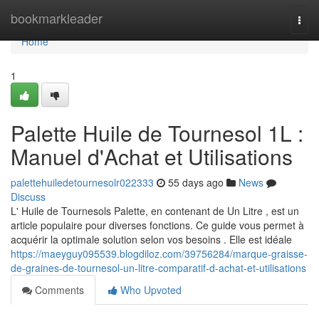
Home
bookmarkleader
Togg
navi
Home
1
Palette Huile de Tournesol 1L :
Manuel d'Achat et Utilisations
palettehuiledetournesolr022333
55 days ago
News
Discuss
L' Huile de Tournesols Palette, en contenant de Un Litre , est un
article populaire pour diverses fonctions. Ce guide vous permet à
acquérir la optimale solution selon vos besoins . Elle est idéale
https://maeyguy095539.blogdiloz.com/39756284/marque-graisse-
de-graines-de-tournesol-un-litre-comparatif-d-achat-et-utilisations
Comments
Who Upvoted