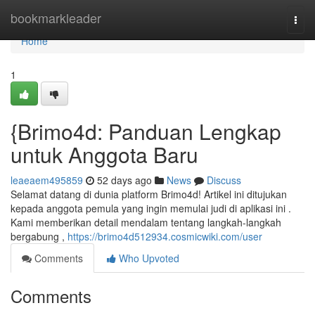
Home
bookmarkleader
Togg
navi
Home
1
{Brimo4d: Panduan Lengkap
untuk Anggota Baru
leaeaem495859
52 days ago
News
Discuss
Selamat datang di dunia platform Brimo4d! Artikel ini ditujukan
kepada anggota pemula yang ingin memulai judi di aplikasi ini .
Kami memberikan detail mendalam tentang langkah-langkah
bergabung ,
https://brimo4d512934.cosmicwiki.com/user
Comments
Who Upvoted
Comments