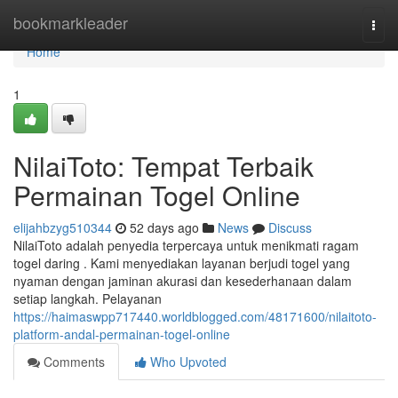
Home
bookmarkleader
Togg
navi
Home
1
NilaiToto: Tempat Terbaik
Permainan Togel Online
elijahbzyg510344
52 days ago
News
Discuss
NilaiToto adalah penyedia terpercaya untuk menikmati ragam
togel daring . Kami menyediakan layanan berjudi togel yang
nyaman dengan jaminan akurasi dan kesederhanaan dalam
setiap langkah. Pelayanan
https://haimaswpp717440.worldblogged.com/48171600/nilaitoto-
platform-andal-permainan-togel-online
Comments
Who Upvoted