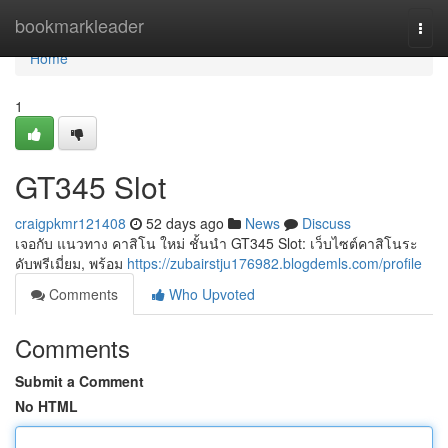
Home
bookmarkleader
Togg
navi
Home
1
GT345 Slot
craigpkmr121408
52 days ago
News
Discuss
เจอกับ แนวทาง คาสิโน ใหม่ ชั้นนำ GT345 Slot: เว็บไซต์คาสิโนระ
ดับพรีเมี่ยม, พร้อม
https://zubairstju176982.blogdemls.com/profile
Comments
Who Upvoted
Comments
Submit a Comment
No HTML