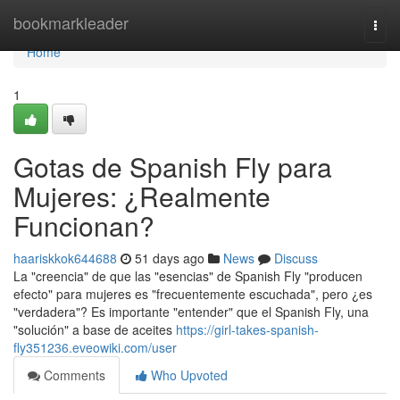
Home
bookmarkleader
Togg
navi
Home
1
Gotas de Spanish Fly para
Mujeres: ¿Realmente
Funcionan?
haariskkok644688
51 days ago
News
Discuss
La "creencia" de que las "esencias" de Spanish Fly "producen
efecto" para mujeres es "frecuentemente escuchada", pero ¿es
"verdadera"? Es importante "entender" que el Spanish Fly, una
"solución" a base de aceites
https://girl-takes-spanish-
fly351236.eveowiki.com/user
Comments
Who Upvoted