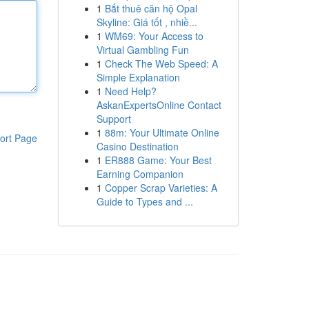
1
Bắt thuê căn hộ Opal
Skyline: Giá tốt , nhiề...
1
WM69: Your Access to
Virtual Gambling Fun
1
Check The Web Speed: A
Simple Explanation
1
Need Help?
AskanExpertsOnline Contact
Support
1
88m: Your Ultimate Online
ort Page
Casino Destination
1
ER888 Game: Your Best
Earning Companion
1
Copper Scrap Varieties: A
Guide to Types and ...