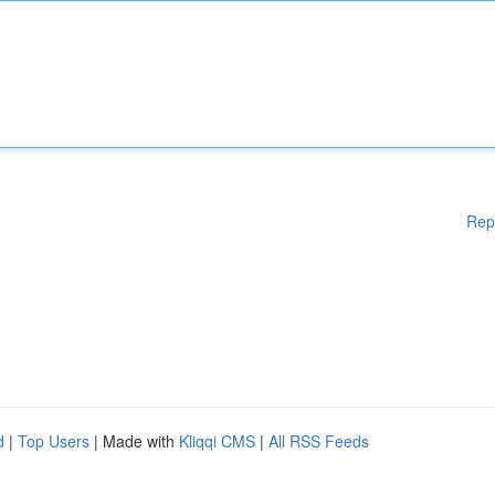
Rep
d
|
Top Users
| Made with
Kliqqi CMS
|
All RSS Feeds