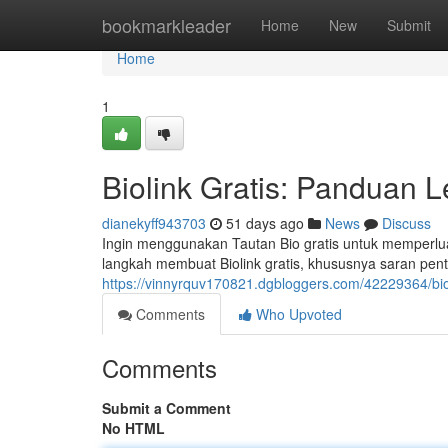
Home
bookmarkleader
Home
New
Submit
Home
1
Biolink Gratis: Panduan 
dianekyff943703
51 days ago
News
Discuss
Ingin menggunakan Tautan Bio gratis untuk memperlua
langkah membuat Biolink gratis, khususnya saran pen
https://vinnyrquv170821.dgbloggers.com/42229364/bio
Comments
Who Upvoted
Comments
Submit a Comment
No HTML