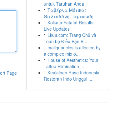
untuk Taruhan Anda
1
Ταβέρνα Μύτικα:
Θαλασσινή Παράδοση
1
Kolkata Fatafat Results:
Live Updates
1
Lk68.com: Trang Chủ và
Toàn bộ Điều Bạn B...
1
malignancies is affected by
a complex mix o...
1
House of Aesthetics: Your
Tattoo Elimination ...
1
Keajaiban Rasa Indonesia:
ort Page
Restoran Indo Unggul ...