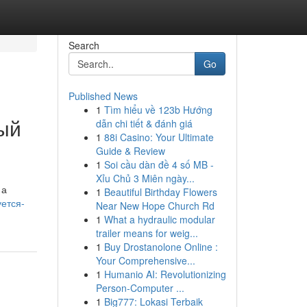
Search
Go
Published News
1
Tìm hiểu về 123b Hướng
ый
dẫn chi tiết & đánh giá
1
88i Casino: Your Ultimate
Guide & Review
1
Soi cầu dàn đề 4 số MB -
Xỉu Chủ 3 Miên ngày...
 а
1
Beautiful Birthday Flowers
уется-
Near New Hope Church Rd
1
What a hydraulic modular
trailer means for weig...
1
Buy Drostanolone Online :
Your Comprehensive...
1
Humanio AI: Revolutionizing
Person-Computer ...
1
Big777: Lokasi Terbaik