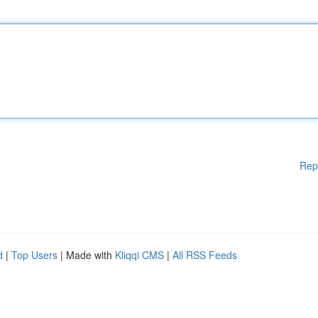
Rep
d
|
Top Users
| Made with
Kliqqi CMS
|
All RSS Feeds