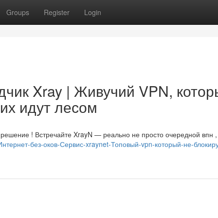
Groups
Register
Login
чик Xray | Живучий VPN, котор
гих идут лесом
решение ! Встречайте XrayN — реально не просто очередной впн ,
/Интернет-без-оков-Сервис-xraynet-Топовый-vpn-который-не-блокир