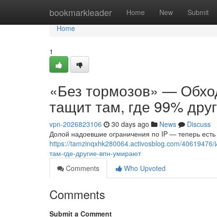
Home
bookmarkleader
Home
New
Submit
Home
1
«Без тормозов» — Обход
тащит там, где 99% дру
vpn-2026823106
30 days ago
News
Discuss
Долой надоевшие ограничения по IP — теперь есть 
https://tamzinqxhk280064.activosblog.com/40619476
там-где-другие-впн-умирают
Comments
Who Upvoted
Comments
Submit a Comment