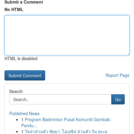
Submit a Comment
No HTML
HTML is disabled
Report Page
Search
Go
Published News
1
Program Badminton Pusat Komuniti Gombak:
Pandu...
1
วิลล่าส่วนตัว พัทยา: โอเอซิส ส่วนตัว ริม ทะเล