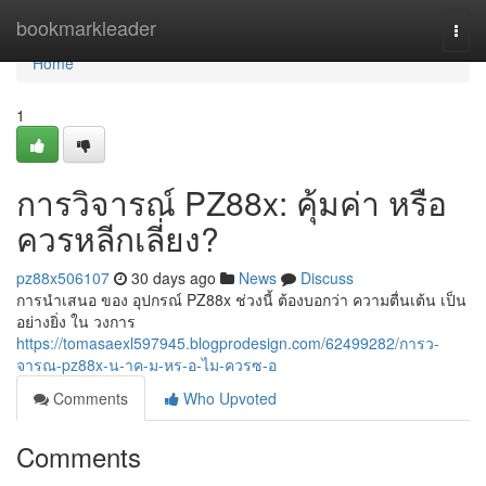
Home
bookmarkleader
Togg
navi
Home
1
การวิจารณ์ PZ88x: คุ้มค่า หรือ
ควรหลีกเลี่ยง?
pz88x506107
30 days ago
News
Discuss
การนำเสนอ ของ อุปกรณ์ PZ88x ช่วงนี้ ต้องบอกว่า ความตื่นเต้น เป็น
อย่างยิ่ง ใน วงการ
https://tomasaexl597945.blogprodesign.com/62499282/การว-
จารณ-pz88x-น-าค-ม-หร-อ-ไม-ควรซ-อ
Comments
Who Upvoted
Comments