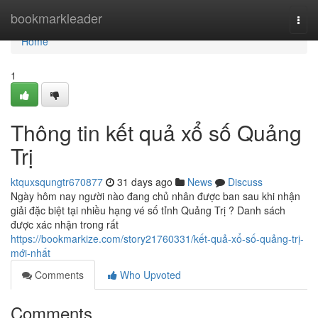
Home
bookmarkleader
Togg
navi
Home
1
Thông tin kết quả xổ số Quảng
Trị
ktquxsqungtr670877
31 days ago
News
Discuss
Ngày hôm nay người nào đang chủ nhân được ban sau khi nhận
giải đặc biệt tại nhiều hạng vé số tỉnh Quảng Trị ? Danh sách
được xác nhận trong rất
https://bookmarkize.com/story21760331/kết-quả-xổ-số-quảng-trị-
mới-nhất
Comments
Who Upvoted
Comments