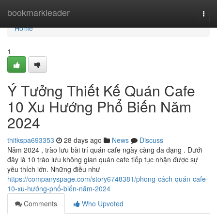
Home
bookmarkleader
Togg
navi
Home
1
Ý Tưởng Thiết Kế Quán Cafe
10 Xu Hướng Phổ Biến Năm
2024
thitkspa693353
28 days ago
News
Discuss
Năm 2024 , trào lưu bài trí quán cafe ngày càng đa dạng . Dưới
đây là 10 trào lưu không gian quán cafe tiếp tục nhận được sự
yêu thích lớn. Những điều như
https://companyspage.com/story6748381/phong-cách-quán-cafe-
10-xu-hướng-phổ-biến-năm-2024
Comments
Who Upvoted