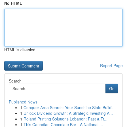
No HTML
HTML is disabled
Report Page
Search
Go
Published News
1
Conquer Area Search: Your Sunshine State Buildi...
1
Unlock Dividend Growth: A Strategic Investing A...
1
Roland Printing Solutions Lebanon: Fast & Tr...
1
This Canadian Chocolate Bar - A National ...