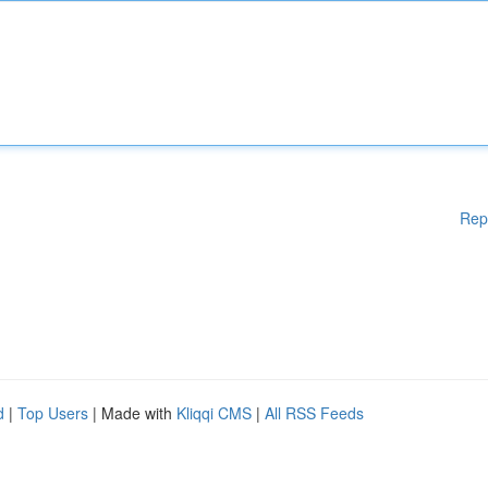
Rep
d
|
Top Users
| Made with
Kliqqi CMS
|
All RSS Feeds