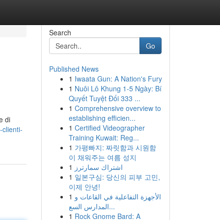
Search
Go
Published News
1
Iwaata Gun: A Nation's Fury
1
Nuôi Lô Khung 1-5 Ngày: Bí
Quyết Tuyệt Đối 333 ...
1
Comprehensive overview to
establishing efficien...
e di
1
Certified Videographer
clienti-
Training Kuwait: Reg...
1
가평빠지: 짜릿함과 시원함
이 채워주는 여름 성지
1
اشتراك سمارترز
1
일본구심: 당신의 피부 고민,
이제 안녕!
1
الأجهزة التفاعلية في القاعات و
المدارس السع...
1
Rock Gnome Bard: A