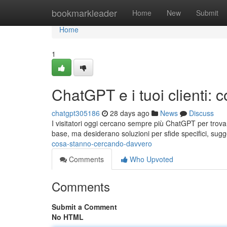
Home
bookmarkleader
Home
New
Submit
Home
1
ChatGPT e i tuoi clienti:
chatgpt305186
28 days ago
News
Discuss
I visitatori oggi cercano sempre più ChatGPT per trova
base, ma desiderano soluzioni per sfide specifici, sug
cosa-stanno-cercando-davvero
Comments
Who Upvoted
Comments
Submit a Comment
No HTML