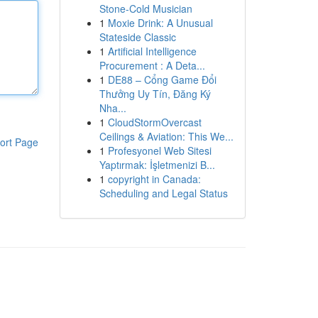
Stone-Cold Musician
1
Moxie Drink: A Unusual
Stateside Classic
1
Artificial Intelligence
Procurement : A Deta...
1
DE88 – Cổng Game Đổi
Thưởng Uy Tín, Đăng Ký
Nha...
1
CloudStormOvercast
Ceilings & Aviation: This We...
ort Page
1
Profesyonel Web Sitesi
Yaptırmak: İşletmenizi B...
1
copyright in Canada:
Scheduling and Legal Status