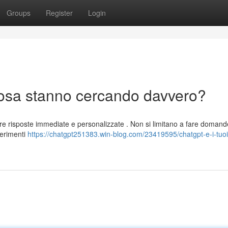
Groups
Register
Login
 cosa stanno cercando davvero?
re risposte immediate e personalizzate . Non si limitano a fare domand
gerimenti
https://chatgpt251383.win-blog.com/23419595/chatgpt-e-i-tuoi-