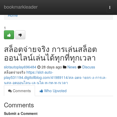
Home
bookmarkleader
Togg
navi
Home
1
สล็อตจ่ายจริง การเล่นสล็อต
ออนไลน์เล่นได้ทุกที่ทุกเวลา
slotautoplay696484
28 days ago
News
Discuss
สล็อตจ่ายจริง
https://slot-auto-
play531194.digitollblog.com/41989114/สล-อตจ-ายจร-ง-การเล-
นสล-อตออนไลน-เล-นได-ท-กท-ท-กเวลา
Comments
Who Upvoted
Comments
Submit a Comment