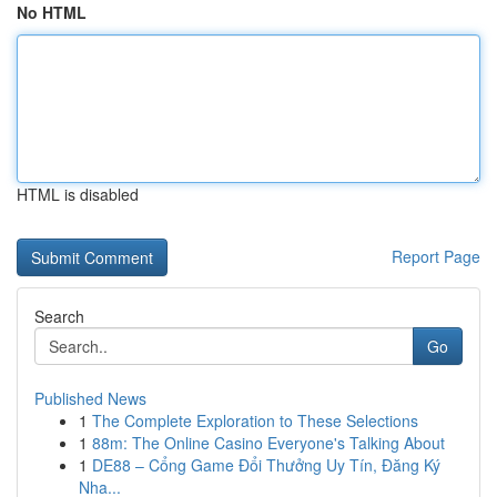
No HTML
HTML is disabled
Report Page
Search
Go
Published News
1
The Complete Exploration to These Selections
1
88m: The Online Casino Everyone's Talking About
1
DE88 – Cổng Game Đổi Thưởng Uy Tín, Đăng Ký
Nha...