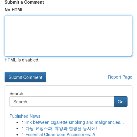
Submit a Comment
No HTML
HTML is disabled
Report Page
Search
Go
Published News
1
link between cigarette smoking and malignancies...
1
다낭 요정스파: 휴양과 힐링을 동시에!
1
Essential Cleanroom Accessories: A