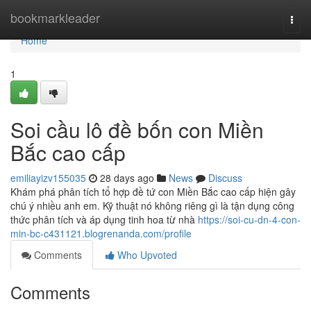
Home
bookmarkleader
Togg
navi
Home
1
Soi cầu lô đề bốn con Miền
Bắc cao cấp
emiliayizv155035
28 days ago
News
Discuss
Khám phá phân tích tổ hợp đề tứ con Miền Bắc cao cấp hiện gây
chú ý nhiều anh em. Kỹ thuật nó không riêng gì là tận dụng công
thức phân tích và áp dụng tinh hoa từ nhà
https://soi-cu-dn-4-con-
min-bc-c431121.blogrenanda.com/profile
Comments
Who Upvoted
Comments