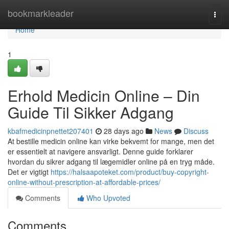
Home
bookmarkleader
Togg
navi
Home
1
Erhold Medicin Online – Din
Guide Til Sikker Adgang
kbafmedicinpnettet207401
28 days ago
News
Discuss
At bestille medicin online kan virke bekvemt for mange, men det
er essentielt at navigere ansvarligt. Denne guide forklarer
hvordan du sikrer adgang til lægemidler online på en tryg måde.
Det er vigtigt
https://halsaapoteket.com/product/buy-copyright-
online-without-prescription-at-affordable-prices/
Comments
Who Upvoted
Comments